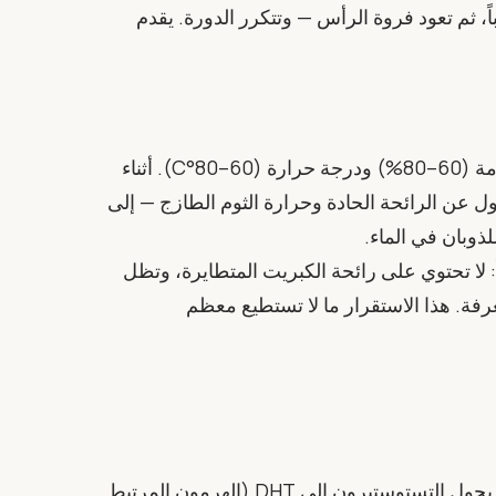
ً، ثم تعود فروة الرأس — وتتكرر الدورة. يقدم
يُخمَّر الثوم الطازج لمدة 30 إلى 45 يوماً تحت رطوبة محكومة (60–80%) ودرجة حرارة (60–80°C). أثناء
ل عن الرائحة الحادة وحرارة الثوم الطازج — إلى
لياً: لا تحتوي على رائحة الكبريت المتطايرة، وتظل
 في درجة حرارة الغرفة. هذا الاستقرار ما لا تستطيع معظم
يهدئ نشاط 5-alpha reductase موضعياً. الإنزيم الذي يحول التستوستيرون إلى DHT (الهرمون المرتبط