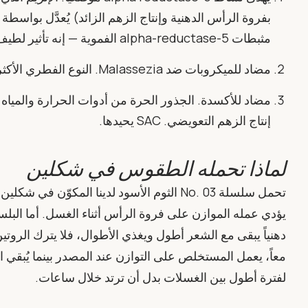
مثبطات 5-alpha-reductase الفموية — إنه تأثير لطيف وموضعي.
مضاد للميكروبات ضد Malassezia. النوع الفطري الأكثر ارتباطاً بالقشرة المتعلقة بالزهم حساس لـ SAC.
مضاد للأكسدة. الجذور الحرة من أدوات الحرارة والمياه
إنتاج الزهم التعويضي. SAC يحيدها.
لماذا تحمله الطقوس في شكلين
تحمل سلسلة No. 03 الثوم الأسود لدينا المكو
يؤدي عمله الموازن على فروة الرأس أثناء الغسل. أما البلس
دهنياً يبقى مع الشعر أطول ويغذي الأطوال، فلا يترك الروتين ا
معاً، يعمل المستخلص على التوازن عند المصدر بينما يُبقي 
لفترة أطول بين الغسلات بدل أن ترتد خلال ساعات.