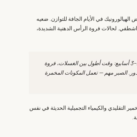
ى ثلاث مرات في الأسبوع، بالتناوب مع No. 01 حمض الهيالورونيك في الأيام الجافة للتوازن. ضعيه
أولاً، ثم على الأطوال، اتركيه 1–2 دقيقة، اشطفي. لحالات فروة الرأس الدهنية الشديدة،
يُبلِّغ معظم المستخدمين عن تحول ملحوظ في غضون 2–3 أسابيع: وقت أطول بين الغسلات، فروة
ور. الصبر مهم — تعمل المكونات المخمرة
خمير التقليدي والكيمياء التجميلية الحديثة في نفس
ة.