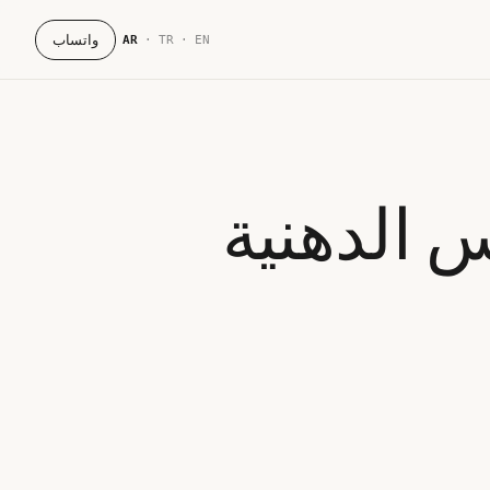
واتساب
AR
·
TR
·
EN
س الدهنية