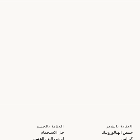
العناية بالشعر
العناية بالجسم
حمض الهيالورونيك
جل الاستحمام
كيراتين
لوشن اليد والجسم