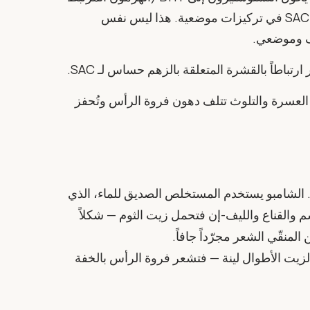
بفروة الرأس الدهنية وإنتاج الزهم الزائد) يُعدَّل بواسطة SAC في تركيزات موضعية. هذا ليس نفس
 العسرة والتلوث تتلف دهون فروة الرأس وتُحفز
ّن في شكلين. الشامبو يستخدم المستخلص الصديق للماء، الذي
م والقناع والليف-إن فتحمل زيت الثوم — شكلاً
لمنقّي الشعر مجرّداً جافاً.
الزيت الأطوال لينة — فتشعر فروة الرأس بالخفة