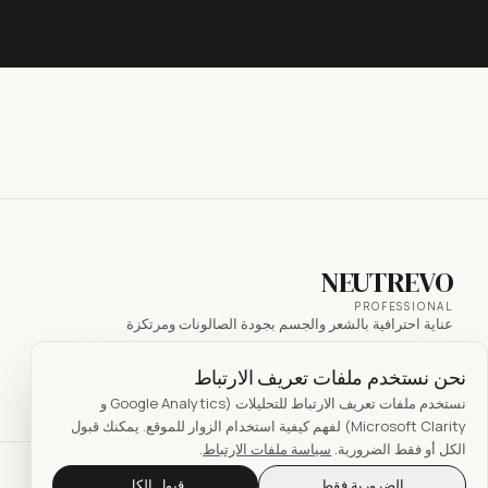
NEUTREVO
PROFESSIONAL
عناية احترافية بالشعر والجسم بجودة الصالونات ومرتكزة
على المكونات. خمس سلاسل مميزة، مصاغة بمكونات فعّالة
لكل مشكلة شعر. صُنع في تركيا، يُوزَّع في جميع أنحاء العالم.
نحن نستخدم ملفات تعريف الارتباط
نستخدم ملفات تعريف الارتباط للتحليلات (Google Analytics و
Microsoft Clarity) لفهم كيفية استخدام الزوار للموقع. يمكنك قبول
الكل أو فقط الضرورية.
سياسة ملفات الارتباط
.
©
2026
Neutrevo Professional · SCK Zeta Kimya.
جميع الحقوق محفوظة.
الضرورية فقط
قبول الكل