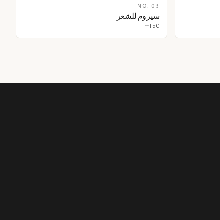
NO.
03
سيروم للشعر
50 ml