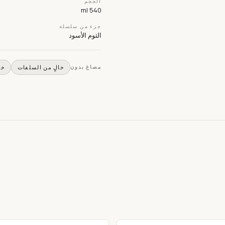
الحجم
540 ml
جزء من سلسلة
الثوم الأسود
مصاغ بدون
خالٍ من السلفات
خا