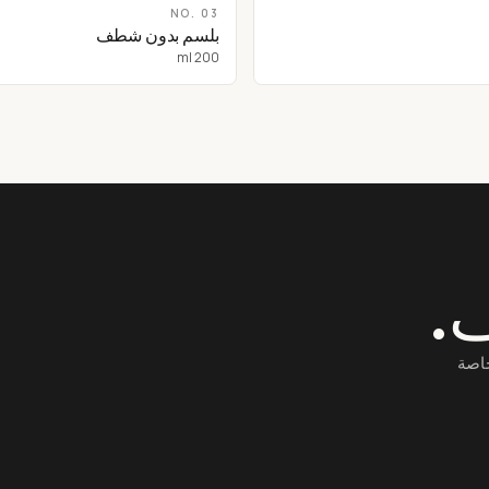
NO.
03
بلسم بدون شطف
200 ml
ف.
خاصة