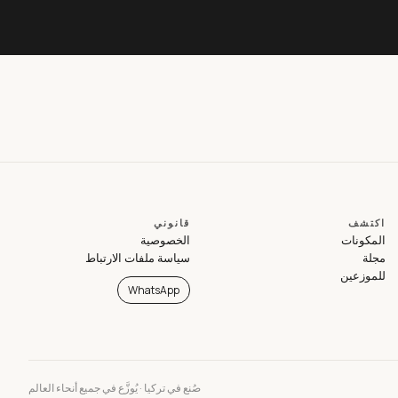
اكتشف
قانوني
المكونات
الخصوصية
مجلة
سياسة ملفات الارتباط
للموزعين
WhatsApp
صُنع في تركيا · يُوزَّع في جميع أنحاء العالم