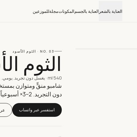
العناية بالشعر
العناية بالجسم
المكونات
مجلة
للموزعين
03
NO.
·
الثوم الأسود
الثوم ال
540 ml
·
يغسل دون تجريد. يومي.
شامبو منقٍّ ومتوازن بمستخل
دون التجريد. 2–3× أسبوعياً.
استفسر عبر واتساب
عرض