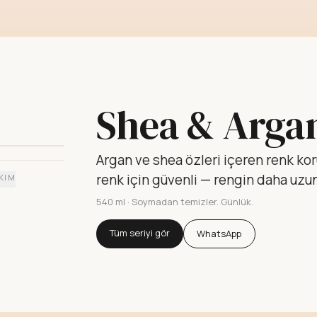
Shea & Arga
Argan ve shea özleri içeren renk ko
renk için güvenli — rengin daha uzun
KIM
540 ml
·
Soymadan temizler. Günlük.
Tüm seriyi gör
WhatsApp