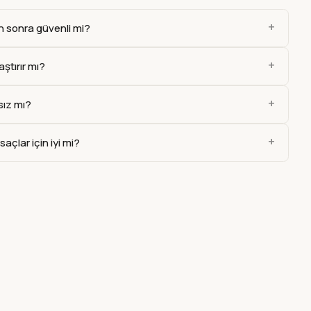
+
sonra güvenli mi?
+
aştırır mı?
+
sız mı?
+
açlar için iyi mi?