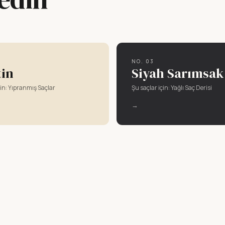
NO.
03
tin
Siyah Sarımsak
in:
Yıpranmış Saçlar
Şu saçlar için:
Yağlı Saç Derisi
→