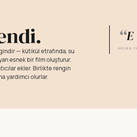
endi.
“
E 
ARGAN Y
gindir — kütikül etrafında, su
n esnek bir film oluşturur.
cılar ekler. Birlikte rengin
a yardımcı olurlar.