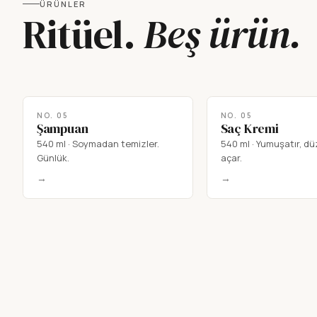
ÜRÜNLER
Ritüel.
Beş ürün.
NO.
05
NO.
05
Şampuan
Saç Kremi
540 ml
·
Soymadan temizler.
540 ml
·
Yumuşatır, düz
Günlük.
açar.
→
→