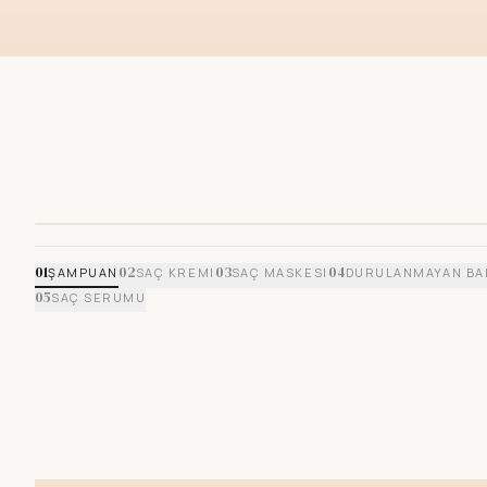
01
02
03
04
ŞAMPUAN
SAÇ KREMI
SAÇ MASKESI
DURULANMAYAN BA
05
SAÇ SERUMU