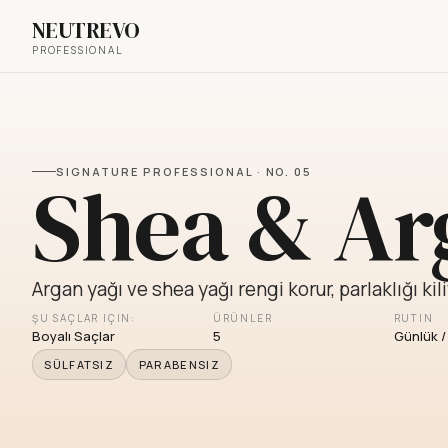
NEUTREVO
PROFESSIONAL
Shea & Ar
SIGNATURE PROFESSIONAL ·
NO.
05
Argan yağı ve shea yağı rengi korur, parlaklığı kili
ŞU SAÇLAR IÇIN:
ÜRÜNLER
RUTIN
Boyalı Saçlar
5
Günlük /
SÜLFATSIZ
PARABENSIZ