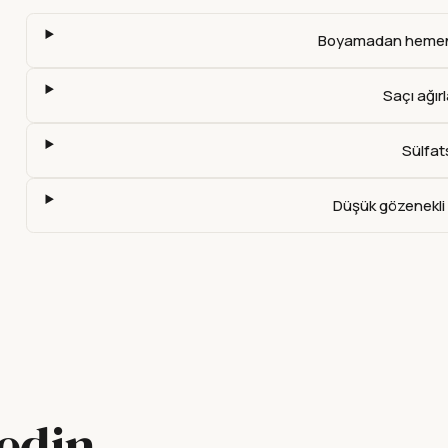
Boyamadan hemen 
Saçı ağırl
Sülfat
Düşük gözenekli s
fedin