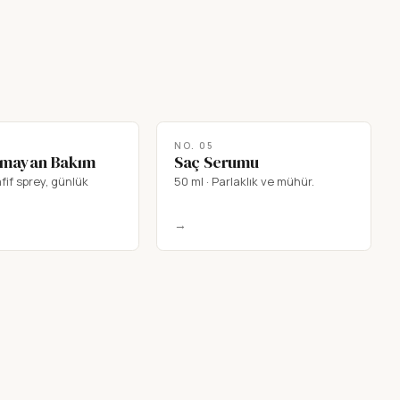
NO.
05
nmayan Bakım
Saç Serumu
fif sprey, günlük
50 ml
·
Parlaklık ve mühür.
→