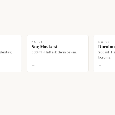
NO.
05
NO.
05
Saç Maskesi
Durula
leştirir,
300 ml
·
Haftalık derin bakım.
200 ml
·
Ha
koruma.
→
→