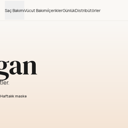
Saç Bakımı
Vücut Bakımı
İçerikler
Günlük
Distribütörler
gan
tler.
 Haftalık maske