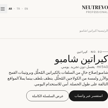
NEUTREV
AR
·
TR
·
EN
PROFESSIONA
رئيسية
/
كيراتين
/
شامبو
02
NO.
·
كيراتين
يراتين شامبو
540 
·
يغسل دون تجريد. يومي.
امبو إصلاح خالٍ من السلفات بالكيراتين المُحلَّل وبروتينات القمح
الأرز ولمسة من الكولاجين المُحلَّل. ينظف بلطف بينما يملأ المواقع
لتالفة على طول الخصلة. آمن للاستخدام اليومي.
استفسر عبر واتساب
عرض السلسلة الكاملة