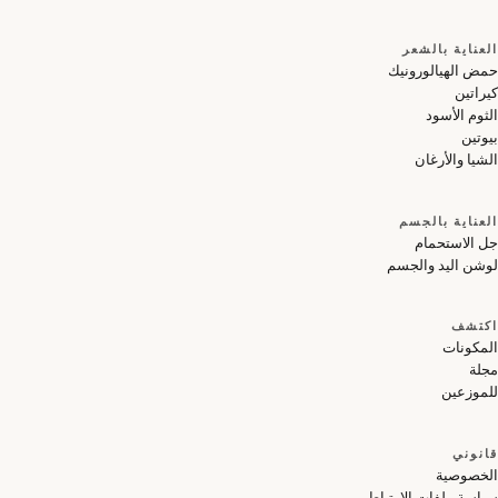
لعناية بالشعر
مض الهيالورونيك
راتين
ثوم الأسود
وتين
شيا والأرغان
لعناية بالجسم
ل الاستحمام
وشن اليد والجسم
كتشف
لمكونات
جلة
لموزعين
انوني
لخصوصية
اسة ملفات الارتباط