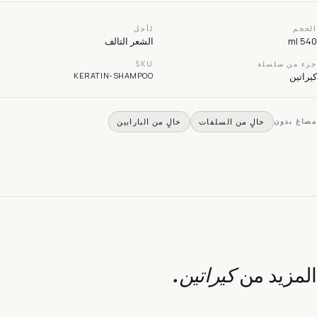
لحجم
لأجل
540 
الشعر التالف
زء من سلسلة
SKU
راتين
KERATIN-SHAMPOO
صاغ بدون
خالٍ من السلفات
خالٍ من البارابين
لمزيد من
كيراتين
.