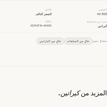
لحجم
لأجل
300 
الشعر التالف
زء من سلسلة
SKU
راتين
KERATIN-MASK
صاغ بدون
خالٍ من السلفات
خالٍ من البارابين
لمزيد من
كيراتين
.