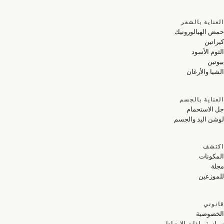
لعناية بالشعر
مض الهيالورونيك
راتين
ثوم الأسود
وتين
شيا والأرغان
لعناية بالجسم
ل الاستحمام
وشن اليد والجسم
كتشف
لمكونات
جلة
لموزعين
انوني
لخصوصية
اسة ملفات الارتباط