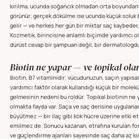
kırılma, ucunda soğancık olmadan orta boyundan 
görünür; gerçek dökülme ise ucunda küçük soluk b
gelir — ve herkes her gün bir miktar saç kaybeder,
Kozmetik, birincisine anlamlı biçimde yardımcı olab
dürüst cevap bir şampuan değil, bir dermatologdu
Biotin ne yapar — ve topikal ol
Biotin, B7 vitaminidir; vücudunuzun, saçın yapısal
yardımcı faktör olarak kullandığı küçük bir molek
gelmesinin nedeni bu roldür. Topikal biotinin n
olmakta fayda var. Saça ve saç derisine uygulanan 
büyütmez — bir ilaç gibi kök hücre üzerine etki e
emilmez de. Sonucu kazanan, etrafına kurulan fo
ve güçlendirme ajanları sayesinde saç daha az kırı