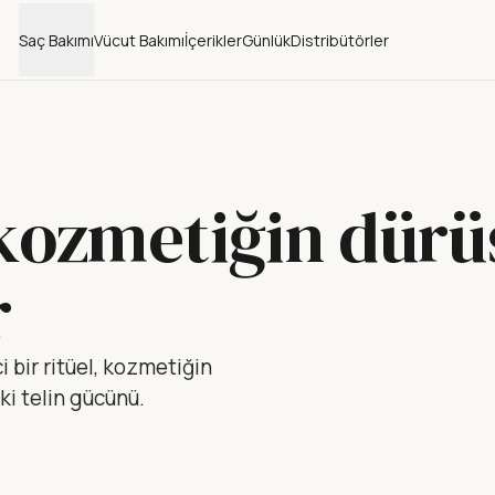
Saç Bakımı
Vücut Bakımı
İçerikler
Günlük
Distribütörler
 kozmetiğin dürü
r
i bir ritüel, kozmetiğin
ki telin gücünü.