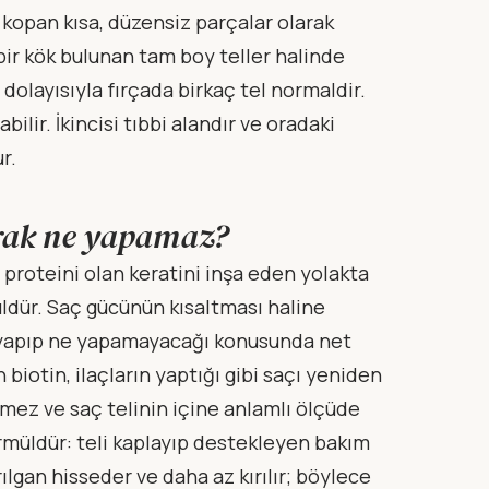
kopan kısa, düzensiz parçalar olarak
ir kök bulunan tam boy teller halinde
 dolayısıyla fırçada birkaç tel normaldir.
ilir. İkincisi tıbbi alandır ve oradaki
r.
arak ne yapamaz?
 proteini olan keratini inşa eden yolakta
üldür. Saç gücünün kısaltması haline
e yapıp ne yapamayacağı konusunda net
biotin, ilaçların yaptığı gibi saçı yeniden
tmez ve saç telinin içine anlamlı ölçüde
rmüldür: teli kaplayıp destekleyen bakım
lgan hisseder ve daha az kırılır; böylece