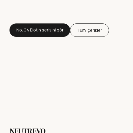
No. 04 Biotin serisini gör
Tüm içerikler
NEUTREVO