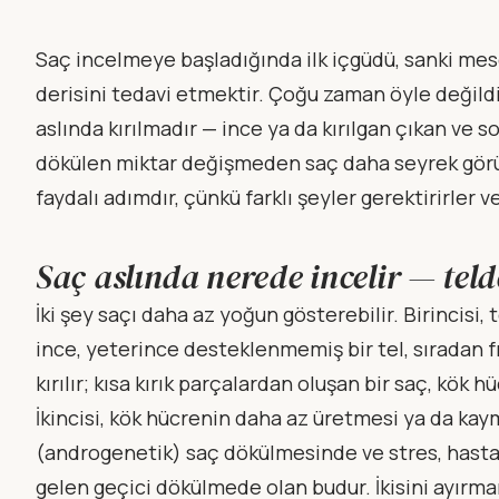
Saç incelmeye başladığında ilk içgüdü, sanki mes
derisini tedavi etmektir. Çoğu zaman öyle değildi
aslında kırılmadır — ince ya da kırılgan çıkan ve 
dökülen miktar değişmeden saç daha seyrek görünü
faydalı adımdır, çünkü farklı şeyler gerektirirler v
Saç aslında nerede incelir — teld
İki şey saçı daha az yoğun gösterebilir. Birincisi, 
ince, yeterince desteklenmemiş bir tel, sıradan fı
kırılır; kısa kırık parçalardan oluşan bir saç, kök h
İkincisi, kök hücrenin daha az üretmesi ya da ka
(androgenetik) saç dökülmesinde ve stres, hasta
gelen geçici dökülmede olan budur. İkisini ayırman