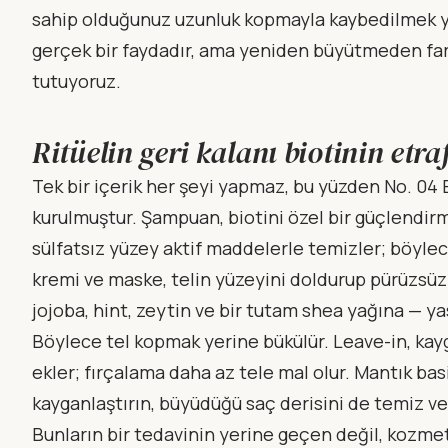
sahip olduğunuz uzunluk kopmayla kaybedilmek ye
gerçek bir faydadır, ama yeniden büyütmeden farklı 
tutuyoruz.
Ritüelin geri kalanı biotinin etra
Tek bir içerik her şeyi yapmaz, bu yüzden No. 04 B
kurulmuştur. Şampuan, biotini özel bir güçlendirm
sülfatsız yüzey aktif maddelerle temizler; böylece
kremi ve maske, telin yüzeyini doldurup pürüzsüzl
jojoba, hint, zeytin ve bir tutam shea yağına — yas
Böylece tel kopmak yerine bükülür. Leave-in, kayg
ekler; fırçalama daha az tele mal olur. Mantık basit
kayganlaştırın, büyüdüğü saç derisini de temiz ve
Bunların bir tedavinin yerine geçen değil, kozme