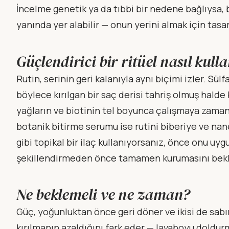
İncelme genetik ya da tıbbi bir nedene bağlıysa, 
yanında yer alabilir — onun yerini almak için tasa
Güçlendirici bir ritüel nasıl kulla
Rutin, serinin geri kalanıyla aynı biçimi izler. S
böylece kırılgan bir saç derisi tahriş olmuş halde
yağların ve biotinin tel boyunca çalışmaya zaman 
botanik bitirme serumu ise rutini biberiye ve nane
gibi topikal bir ilaç kullanıyorsanız, önce onu uyg
şekillendirmeden önce tamamen kurumasını bekleyi
Ne beklemeli ve ne zaman?
Güç, yoğunluktan önce geri döner ve ikisi de sabır 
kırılmanın azaldığını fark eder — lavaboyu doldu