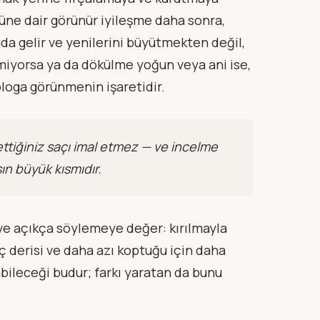
üne dair görünür iyileşme daha sonra,
ında gelir ve yenilerini büyütmekten değil,
miyorsa ya da dökülme yoğun veya ani ise,
ologa görünmenin işaretidir.
bettiğiniz saçı imal etmez — ve incelme
n büyük kısmıdır.
r ve açıkça söylemeye değer: kırılmayla
ç derisi ve daha azı koptuğu için daha
ileceği budur; farkı yaratan da bunu