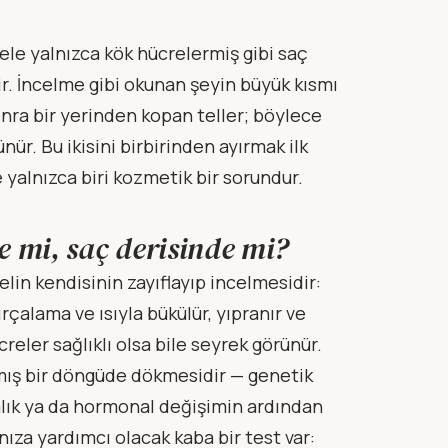
ele yalnızca kök hücrelermiş gibi saç
r. İncelme gibi okunan şeyin büyük kısmı
sonra bir yerinden kopan teller; böylece
r. Bu ikisini birbirinden ayırmak ilk
e yalnızca biri kozmetik bir sorundur.
e mi, saç derisinde mi?
telin kendisinin zayıflayıp incelmesidir:
rçalama ve ısıyla bükülür, yıpranır ve
ücreler sağlıklı olsa bile seyrek görünür.
ymış bir döngüde dökmesidir — genetik
lık ya da hormonal değişimin ardından
ıza yardımcı olacak kaba bir test var: