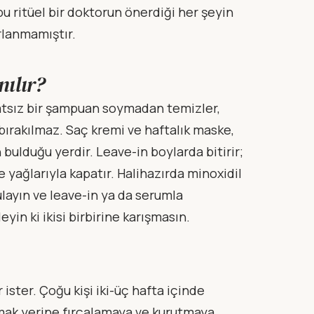
bu ritüel bir doktorun önerdiği her şeyin
rlanmamıştır.
nılır?
ülfatsız bir şampuan soymadan temizler,
 bırakılmaz. Saç kremi ve haftalık maske,
bulduğu yerdir. Leave-in boylarda bitirir;
 yağlarıyla kapatır. Halihazırda minoxidil
ulayın ve leave-in ya da serumla
n ki ikisi birbirine karışmasın.
ister. Çoğu kişi iki-üç hafta içinde
rmak yerine fırçalamaya ve kurutmaya