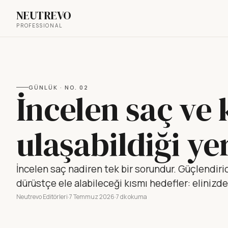
NEUTREVO
PROFESSIONAL
GÜNLÜK
· NO.
02
İncelen saç ve
ulaşabildiği ye
İncelen saç nadiren tek bir sorundur. Güçlendiric
dürüstçe ele alabileceği kısmı hedefler: elinizde
Neutrevo Editörleri
·
7 Temmuz 2026
·
7 dk okuma