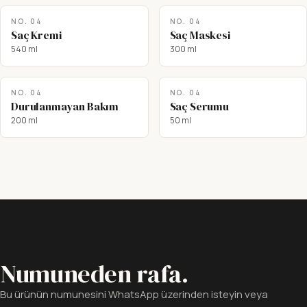
NO.
04
NO.
04
Saç Kremi
Saç Maskesi
540 ml
300 ml
NO.
04
NO.
04
Durulanmayan Bakım
Saç Serumu
200 ml
50 ml
Numuneden rafa.
Bu ürünün numunesini WhatsApp üzerinden isteyin veya