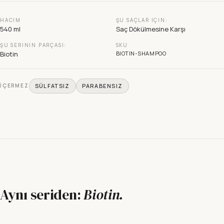
HACIM
ŞU SAÇLAR IÇIN:
540 ml
Saç Dökülmesine Karşı
ŞU SERININ PARÇASI:
SKU
Biotin
BIOTIN-SHAMPOO
İÇERMEZ
SÜLFATSIZ
PARABENSIZ
Aynı seriden:
Biotin
.