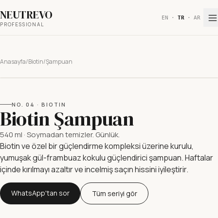
NEUTREVO
EN
·
TR
·
AR
PROFESSIONAL
Anasayfa
/
Biotin
/
Şampuan
NO.
04
·
BIOTIN
Biotin Şampuan
540 ml
·
Soymadan temizler. Günlük.
Biotin ve özel bir güçlendirme kompleksi üzerine kurulu,
yumuşak gül-frambuaz kokulu güçlendirici şampuan. Haftalar
içinde kırılmayı azaltır ve incelmiş saçın hissini iyileştirir.
WhatsApp'tan sor
Tüm seriyi gör