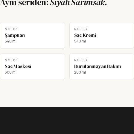
Aynı seriden:
Siyah Sarımsak
.
NO.
03
NO.
03
Şampuan
Saç Kremi
540 ml
540 ml
NO.
03
NO.
03
Saç Maskesi
Durulanmayan Bakım
300 ml
200 ml