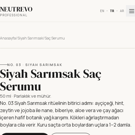
NEUTREVO
EN
·
TR
·
AR
PROFESSIONAL
Anasayfa
/
Siyah Sarımsak
/
Saç Serumu
NO.
03
·
SIYAH SARIMSAK
Siyah Sarımsak Saç
Serumu
50 ml
·
Parlaklık ve mühür.
No. 03 Siyah Sarımsak ritüelinin bitirici adımı: ayçiçeği, hint,
zeytin ve jojoba ile nane, biberiye, aloe vera ve çay ağacı
içeren hafif botanik yağ karışımı. Kökleri ağırlaştırmadan
boylara cila verir. Kuru saçta orta boylardan uçlara 1–2 damla.