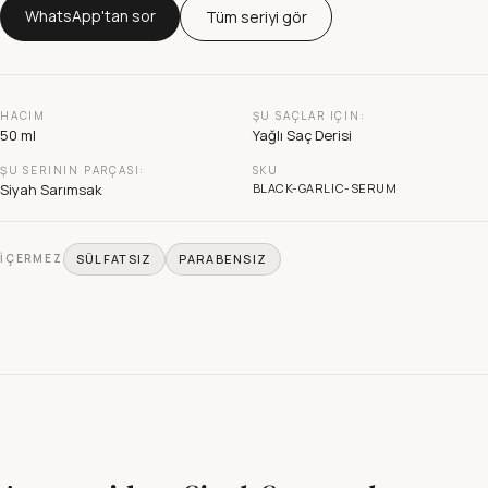
WhatsApp'tan sor
Tüm seriyi gör
HACIM
ŞU SAÇLAR IÇIN:
50 ml
Yağlı Saç Derisi
ŞU SERININ PARÇASI:
SKU
Siyah Sarımsak
BLACK-GARLIC-SERUM
İÇERMEZ
SÜLFATSIZ
PARABENSIZ