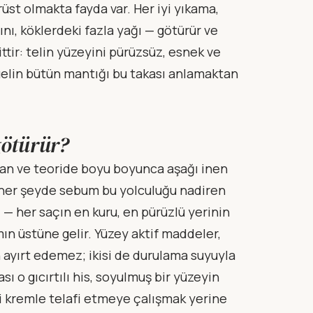
üst olmakta fayda var. Her iyi yıkama,
sını, köklerdeki fazla yağı — götürür ve
pittir: telin yüzeyini pürüzsüz, esnek ve
tüelin bütün mantığı bu takası anlamaktan
götürür?
yan ve teoride boyu boyunca aşağı inen
un her şeyde sebum bu yolculuğu nadiren
 — her saçın en kuru, en pürüzlü yerinin
ın üstüne gelir. Yüzey aktif maddeler,
en ayırt edemez; ikisi de durulama suyuyla
sı o gıcırtılı his, soyulmuş bir yüzeyin
iği kremle telafi etmeye çalışmak yerine