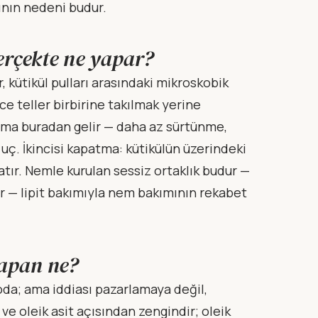
sının nedeni budur.
erçekte ne yapar?
r, kütikül pulları arasındaki mikroskobik
ce teller birbirine takılmak yerine
ılma buradan gelir — daha az sürtünme,
uç. İkincisi kapatma: kütikülün üzerindeki
latır. Nemle kurulan sessiz ortaklık budur —
ar — lipit bakımıyla nem bakımının rekabet
apan ne?
da; ama iddiası pazarlamaya değil,
ve oleik asit açısından zengindir; oleik