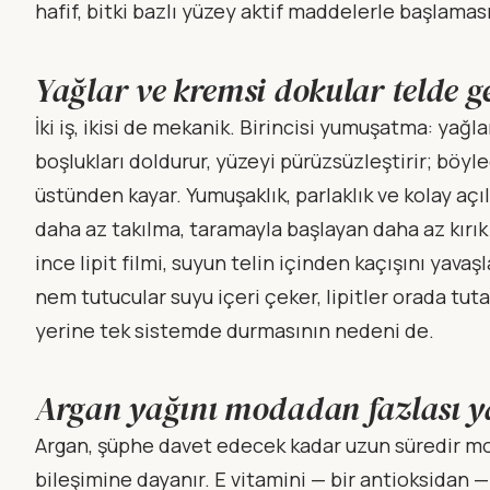
hafif, bitki bazlı yüzey aktif maddelerle başlama
Yağlar ve kremsi dokular telde g
İki iş, ikisi de mekanik. Birincisi yumuşatma: yağla
boşlukları doldurur, yüzeyi pürüzsüzleştirir; böyle
üstünden kayar. Yumuşaklık, parlaklık ve kolay aç
daha az takılma, taramayla başlayan daha az kırık 
ince lipit filmi, suyun telin içinden kaçışını yavaş
nem tutucular suyu içeri çeker, lipitler orada tut
yerine tek sistemde durmasının nedeni de.
Argan yağını modadan fazlası y
Argan, şüphe davet edecek kadar uzun süredir mo
bileşimine dayanır. E vitamini — bir antioksidan — 