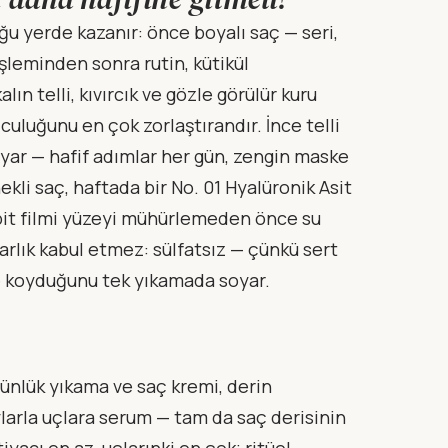
ğu yerde kazanır: önce boyalı saç — seri,
şleminden sonra rutin, kütikül
ın telli, kıvırcık ve gözle görülür kuru
uluğunu en çok zorlaştırandır. İnce telli
yar — hafif adımlar her gün, zengin maske
kli saç, haftada bir No. 01 Hyalüronik Asit
ipit filmi yüzeyi mühürlemeden önce su
arlık kabul etmez: sülfatsız — çünkü sert
ne koyduğunu tek yıkamada soyar.
günlük yıkama ve saç kremi, derin
larla uçlara serum — tam da saç derisinin
yacı en az, uçlarınki en çok; ritüel