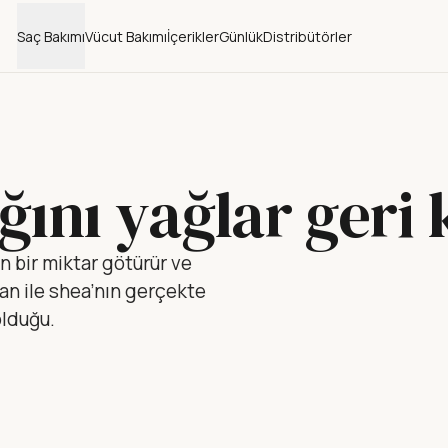
Saç Bakımı
Vücut Bakımı
İçerikler
Günlük
Distribütörler
ğını yağlar geri
n bir miktar götürür ve
an ile shea’nın gerçekte
olduğu.