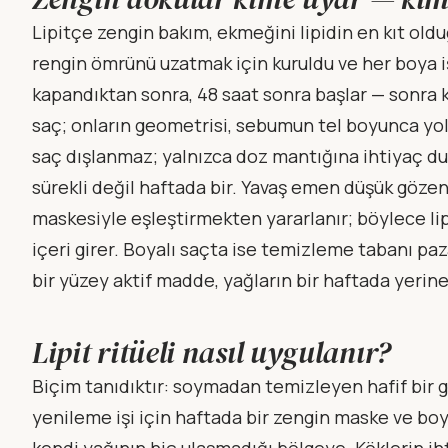
Lipitçe zengin bakım, ekmeğini lipidin en kıt oldu
rengin ömrünü uzatmak için kuruldu ve her boya i
kapandıktan sonra, 48 saat sonra başlar — sonra kal
saç; onların geometrisi, sebumun tel boyunca yolc
saç dışlanmaz; yalnızca doz mantığına ihtiyaç du
sürekli değil haftada bir. Yavaş emen düşük gözene
maskesiyle eşleştirmekten yararlanır; böylece l
içeri girer. Boyalı saçta ise temizleme tabanı paz
bir yüzey aktif madde, yağların bir haftada yeri
Lipit ritüeli nasıl uygulanır?
Biçim tanıdıktır: soymadan temizleyen hafif bir 
yenileme işi için haftada bir zengin maske ve boy
kendi yağının hiç ulaşmadığı bölgeye. Köklerin ihti