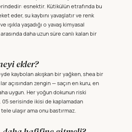
rindedir: esnektir. Kütikülün etrafında bu
eket eder, su kaybını yavaşlatır ve renk
e ışıkla yaşadığı o yavaş kimyasal
r arasında daha uzun süre canlı kalan bir
neyi ekler?
üzeyde kaybolan akışkan bir yağken, shea bir
lar açısından zengin — saçın en kuru, en
aha uygun. Her yoğun dokunun riski
o. 05 serisinde ikisi de kaplamadan
 tele ulaşır ama onu bastırmaz.
daha hafifine gitmeli?