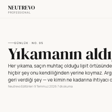
NEUTREVO
PROFESSIONAL
GÜNLÜK
· NO.
05
Yıkamanın aldı
Her yıkama, saçın muhtaç olduğu lipit örtüsünde
hiçbir şey onu kendiliğinden yerine koymaz. Arg
geri verdiği şey — ve kimin ne kadarına ihtiyacı 
Neutrevo Editörleri
·
9 Temmuz 2026
·
7 dk okuma