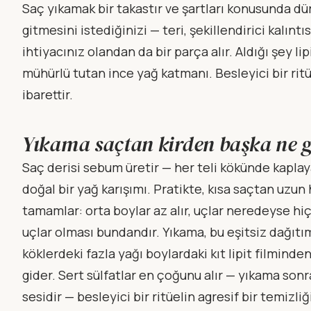
Saç yıkamak bir takastır ve şartları konusunda dür
gitmesini istediğinizi — teri, şekillendirici kalıntı
ihtiyacınız olandan da bir parça alır. Aldığı şey li
mühürlü tutan ince yağ katmanı. Besleyici bir ri
ibarettir.
Yıkama saçtan kirden başka ne 
Saç derisi sebum üretir — her teli kökünde kapla
doğal bir yağ karışımı. Pratikte, kısa saçtan uz
tamamlar: orta boylar az alır, uçlar neredeyse hiç
uçlar olması bundandır. Yıkama, bu eşitsiz dağıtım
köklerdeki fazla yağı boylardaki kıt lipit filmind
gider. Sert sülfatlar en çoğunu alır — yıkama sonra
sesidir — besleyici bir ritüelin agresif bir temizl