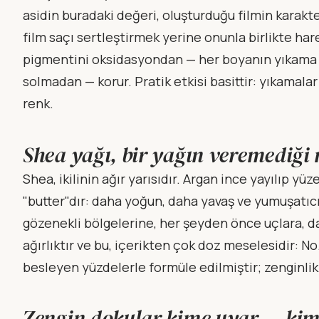
asidin buradaki değeri, oluşturduğu filmin karakte
film saçı sertleştirmek yerine onunla birlikte har
pigmentini oksidasyondan — her boyanın yıkama v
solmadan — korur. Pratik etkisi basittir: yıkamala
renk.
Shea yağı, bir yağın veremediği 
Shea, ikilinin ağır yarısıdır. Argan ince yayılıp y
"butter"dır: daha yoğun, daha yavaş ve yumuşatıcı
gözenekli bölgelerine, her şeyden önce uçlara, d
ağırlıktır ve bu, içerikten çok doz meselesidir: N
besleyen yüzdelerle formüle edilmiştir; zenginlik
Zengin dokular kime uyar — kim 