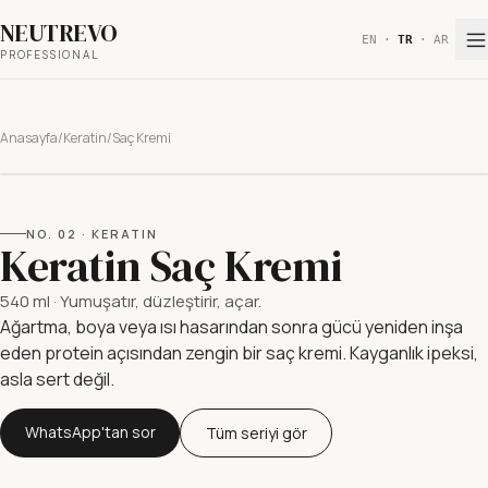
NEUTREVO
EN
·
TR
·
AR
PROFESSIONAL
Anasayfa
/
Keratin
/
Saç Kremi
NO.
02
·
KERATIN
Keratin Saç Kremi
540 ml
·
Yumuşatır, düzleştirir, açar.
Ağartma, boya veya ısı hasarından sonra gücü yeniden inşa
eden protein açısından zengin bir saç kremi. Kayganlık ipeksi,
asla sert değil.
WhatsApp'tan sor
Tüm seriyi gör