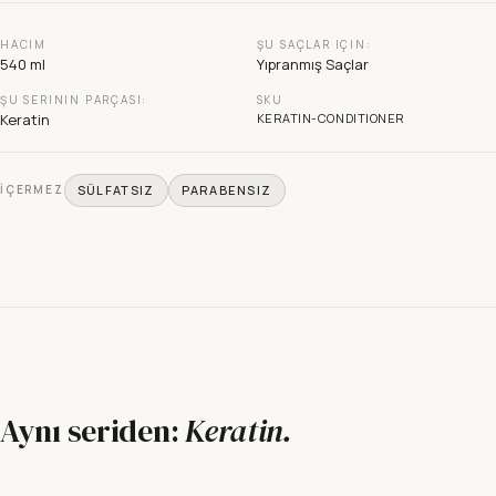
HACIM
ŞU SAÇLAR IÇIN:
540 ml
Yıpranmış Saçlar
ŞU SERININ PARÇASI:
SKU
Keratin
KERATIN-CONDITIONER
İÇERMEZ
SÜLFATSIZ
PARABENSIZ
Aynı seriden:
Keratin
.