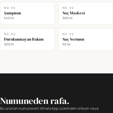
NO.
02
NO.
02
Şampuan
Saç Maskesi
540 ml
300 ml
NO.
02
NO.
02
Durulanmayan Bakım
Saç Serumu
200 ml
50 ml
Numuneden rafa.
Bu ürünün numunesini WhatsApp üzerinden isteyin veya